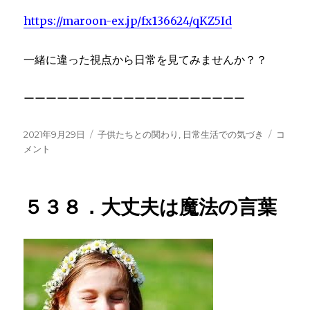
https://maroon-ex.jp/fx136624/qKZ5Id
一緒に違った視点から日常を見てみませんか？？
ーーーーーーーーーーーーーーーーーーーー
投
カ
５
2021年9月29日
子供たちとの関わり
,
日常生活での気づき
コ
稿
テ
３
メント
日:
ゴ
９．
リ
対
ー
象
５３８．大丈夫は魔法の言葉
を
じ
っ
と
眺
め
る
に