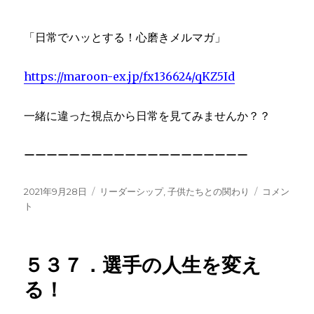
「日常でハッとする！心磨きメルマガ」
https://maroon-ex.jp/fx136624/qKZ5Id
一緒に違った視点から日常を見てみませんか？？
ーーーーーーーーーーーーーーーーーーーー
投
カ
５
2021年9月28日
リーダーシップ
,
子供たちとの関わり
コメン
稿
テ
３
ト
日:
ゴ
８．
リ
大
ー
丈
５３７．選手の人生を変え
夫
は
る！
魔
法