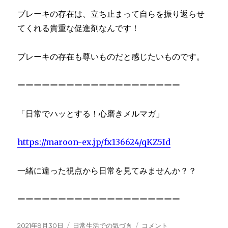
ブレーキの存在は、立ち止まって自らを振り返らせ
てくれる貴重な促進剤なんです！
ブレーキの存在も尊いものだと感じたいものです。
ーーーーーーーーーーーーーーーーーーーー
「日常でハッとする！心磨きメルマガ」
https://maroon-ex.jp/fx136624/qKZ5Id
一緒に違った視点から日常を見てみませんか？？
ーーーーーーーーーーーーーーーーーーーー
投
カ
５
2021年9月30日
日常生活での気づき
コメント