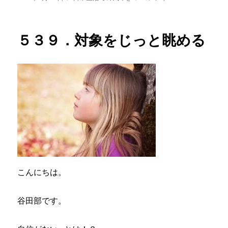
稿
テ
４
日:
ゴ
０．
リ
電
５３９．対象をじっと眺める
ー
動
自
転
車
か
ら
の
気
づ
き
に
こんにちは。
谷田部です。