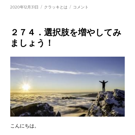
投
カ
２
2020年12月31日
クラッキとは
コメント
稿
テ
７
日:
ゴ
５．
リ
自
２７４．選択肢を増やしてみ
ー
分
を
ましょう！
信
じ
ら
れ
な
く
な
る
と
き
に
こんにちは。