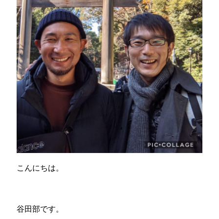
ま
し
ょ
う！
に
こんにちは。
谷田部です。