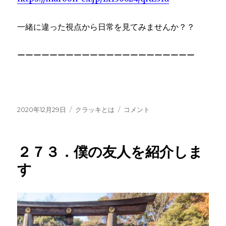
一緒に違った視点から日常を見てみませんか？？
ーーーーーーーーーーーーーーーーーーーーーー
投
カ
２
2020年12月29日
クラッキとは
コメント
稿
テ
７
日:
ゴ
４．
リ
選
２７３．僕の友人を紹介しま
ー
択
肢
す
を
増
や
し
て
み