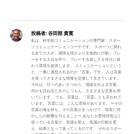
投稿者:
谷田部 貴寛
私は、科学的コミュニケーションの専門家。スポー
ツコミュニケーションコーチです。 スポーツに関わ
る全ての人が、感情を揺さぶり主体的に行動・プレ
ーをする土台を作り、プレーする楽しさを存分に味
わう環境を提供します。 コミュニケーションという
と、一番に連想されるのが『言葉』です。 人は言葉
を使ってさまざまな情報を交換して生きています。
それは、日々のあいさつから、感謝を伝える言葉、
何かを訊ねるときのしつもん、さまざまな言葉を用
いています。 でも、言葉は、『言霊』とも言われて
います。 言霊には、こんな意味があります。 〜その
言葉が魂を持ち、その言葉がきっかけで、現実に何
かしらの影響を与えること〜 あなたが普段何気なく
使っている言葉が、意識を変え、意識が行動を変
え、結果となって返ってくるのです。 それをスポー