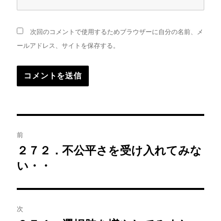
次回のコメントで使用するためブラウザーに自分の名前、メ
ールアドレス、サイトを保存する。
投
前
稿
２７２．不公平さを受け入れてみな
前
の
い・・
ナ
投
ビ
稿:
ゲ
次