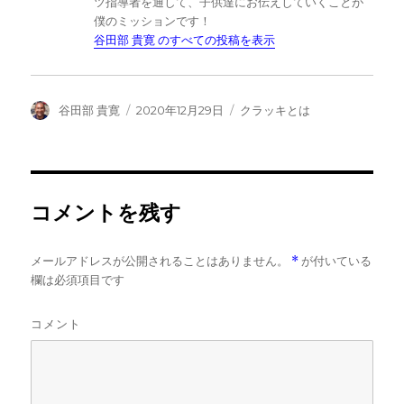
ツ指導者を通して、子供達にお伝えしていくことが
僕のミッションです！
谷田部 貴寛 のすべての投稿を表示
投
投
カ
谷田部 貴寛
2020年12月29日
クラッキとは
稿
稿
テ
者
日:
ゴ
リ
ー
コメントを残す
メールアドレスが公開されることはありません。
*
が付いている
欄は必須項目です
コメント