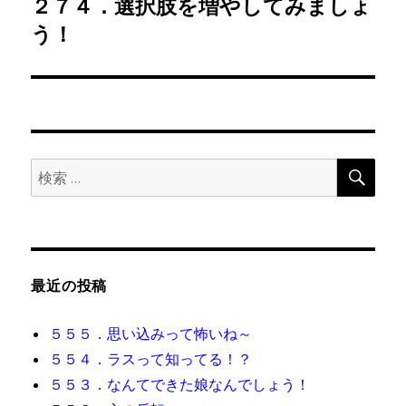
２７４．選択肢を増やしてみましょ
次
ー
の
う！
シ
投
稿:
ョ
ン
検
検
索
索:
最近の投稿
５５５．思い込みって怖いね～
５５４．ラスって知ってる！？
５５３．なんてできた娘なんでしょう！