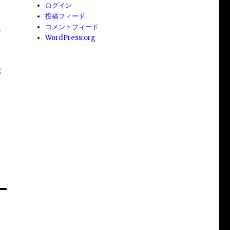
ログイン
投稿フィード
コメントフィード
、
WordPress.org
一
て
言
実
し