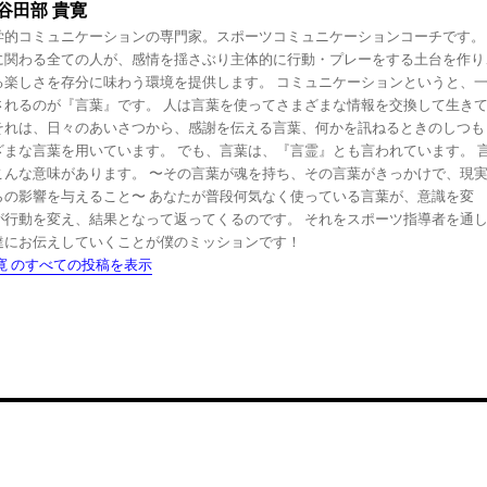
谷田部 貴寛
学的コミュニケーションの専門家。スポーツコミュニケーションコーチです。
に関わる全ての人が、感情を揺さぶり主体的に行動・プレーをする土台を作り
る楽しさを存分に味わう環境を提供します。 コミュニケーションというと、
されるのが『言葉』です。 人は言葉を使ってさまざまな情報を交換して生き
それは、日々のあいさつから、感謝を伝える言葉、何かを訊ねるときのしつも
ざまな言葉を用いています。 でも、言葉は、『言霊』とも言われています。 
こんな意味があります。 〜その言葉が魂を持ち、その言葉がきっかけで、現
らの影響を与えること〜 あなたが普段何気なく使っている言葉が、意識を変
が行動を変え、結果となって返ってくるのです。 それをスポーツ指導者を通
達にお伝えしていくことが僕のミッションです！
寛 のすべての投稿を表示