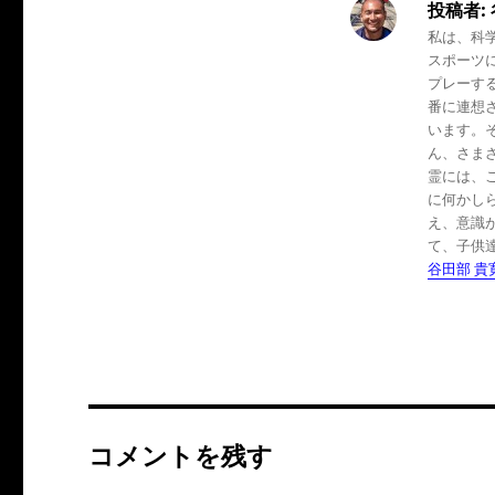
投稿者:
私は、科
スポーツ
プレーす
番に連想
います。
ん、さま
霊には、
に何かし
え、意識
て、子供
谷田部 貴
コメントを残す