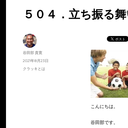
５０４．立ち振る舞
投
谷田部 貴寛
稿
投
2021年8月23日
者
稿
カ
クラッキとは
日:
テ
ゴ
リ
ー
こんにちは。
谷田部です。