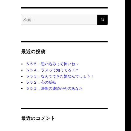
検
検
索
索:
最近の投稿
５５５．思い込みって怖いね～
５５４．ラスって知ってる！？
５５３．なんてできた娘なんでしょう！
５５２．心の反転
５５１．決断の連続が今のあなた
最近のコメント