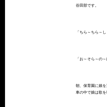
谷田部です。
「ちら～ちら～し
「お～そら～の～
朝、保育園に娘を
車の中で娘は歌を