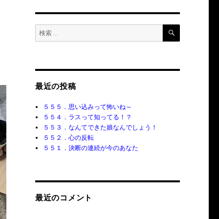
検
検
索
索:
最近の投稿
５５５．思い込みって怖いね～
５５４．ラスって知ってる！？
５５３．なんてできた娘なんでしょう！
５５２．心の反転
５５１．決断の連続が今のあなた
最近のコメント