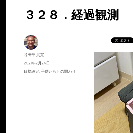
３２８．経過観測
投
谷田部 貴寛
稿
投
2021年2月24日
者
稿
カ
目標設定
,
子供たちとの関わり
日:
テ
ゴ
リ
ー