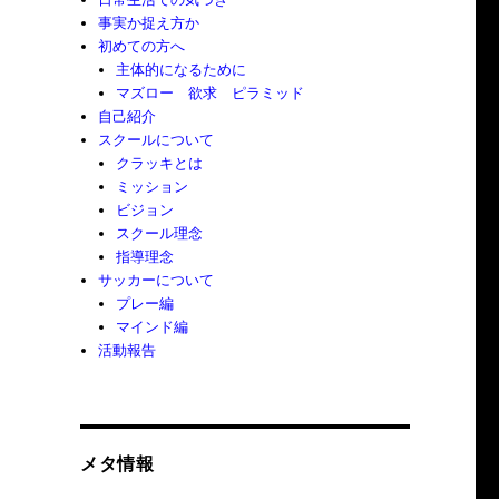
事実か捉え方か
初めての方へ
主体的になるために
マズロー 欲求 ピラミッド
自己紹介
スクールについて
クラッキとは
ミッション
ビジョン
スクール理念
指導理念
サッカーについて
プレー編
マインド編
活動報告
メタ情報