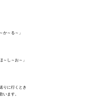
～か～る～」
ほ～し～お～」
送りに行くとき
歌います。