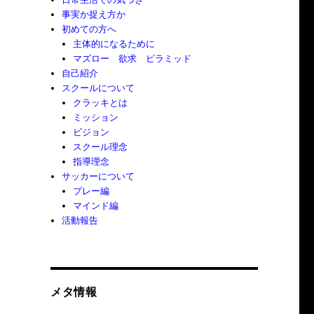
事実か捉え方か
初めての方へ
主体的になるために
マズロー 欲求 ピラミッド
自己紹介
スクールについて
クラッキとは
ミッション
ビジョン
スクール理念
指導理念
サッカーについて
プレー編
マインド編
活動報告
メタ情報