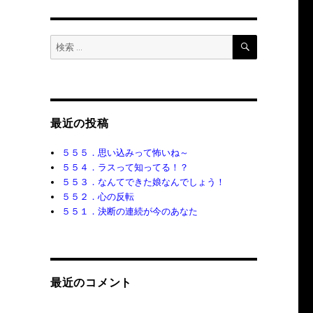
検
検
索
索:
最近の投稿
５５５．思い込みって怖いね～
５５４．ラスって知ってる！？
５５３．なんてできた娘なんでしょう！
５５２．心の反転
５５１．決断の連続が今のあなた
最近のコメント