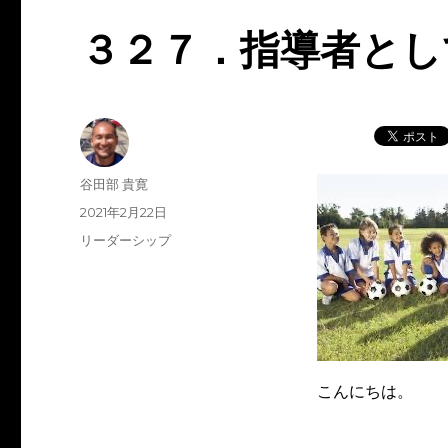
３２７．指導者とし
投
谷田部 貴寛
稿
投
2021年2月22日
者
稿
カ
リーダーシップ
日:
テ
ゴ
リ
ー
こんにちは。