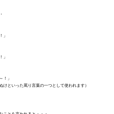
・
！」
！」
～！」
ぬけといった罵り言葉の一つとして使われます）
なことを言われると・・・