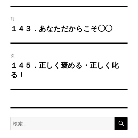
投
前
稿
１４３．あなただからこそ◯◯
前
の
ナ
投
ビ
稿:
次
ゲ
１４５．正しく褒める・正しく叱
次
の
る！
ー
投
シ
稿:
ョ
ン
検
検
索
索: