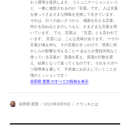
わう環境を提供します。 コミュニケーションという
と、一番に連想されるのが『言葉』です。 人は言葉
を使ってさまざまな情報を交換して生きています。
それは、日々のあいさつから、感謝を伝える言葉、
何かを訊ねるときのしつもん、さまざまな言葉を用
いています。 でも、言葉は、『言霊』とも言われて
います。 言霊には、こんな意味があります。 〜その
言葉が魂を持ち、その言葉がきっかけで、現実に何
かしらの影響を与えること〜 あなたが普段何気なく
使っている言葉が、意識を変え、意識が行動を変
え、結果となって返ってくるのです。 それをスポー
ツ指導者を通して、子供達にお伝えしていくことが
僕のミッションです！
谷田部 貴寛 のすべての投稿を表示
投
投
カ
谷田部 貴寛
2020年8月19日
クラッキとは
稿
稿
テ
者
日:
ゴ
リ
ー