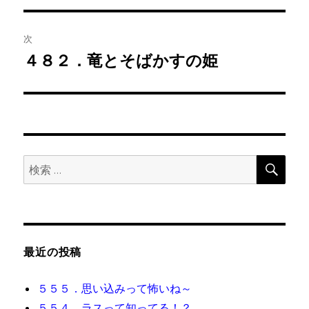
ナ
投
ビ
稿:
次
ゲ
４８２．竜とそばかすの姫
次
の
ー
投
シ
稿:
ョ
検
検
索
ン
索:
最近の投稿
５５５．思い込みって怖いね～
５５４．ラスって知ってる！？