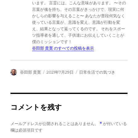
います。 言霊には、こんな意味があります。 〜その
言葉が魂を持ち、その言葉がきっかけで、現実に何
かしらの影響を与えること〜 あなたが普段何気なく
使っている言葉が、意識を変え、意識が行動を変
え、結果となって返ってくるのです。 それをスポー
ツ指導者を通して、子供達にお伝えしていくことが
僕のミッションです！
谷田部 貴寛 のすべての投稿を表示
投
投
カ
谷田部 貴寛
2021年7月29日
日常生活での気づき
稿
稿
テ
者
日:
ゴ
リ
ー
コメントを残す
メールアドレスが公開されることはありません。
*
が付いている
欄は必須項目です