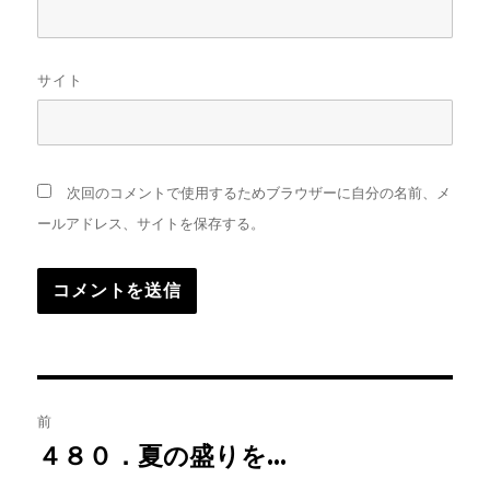
サイト
次回のコメントで使用するためブラウザーに自分の名前、メ
ールアドレス、サイトを保存する。
投
前
稿
４８０．夏の盛りを…
前
の