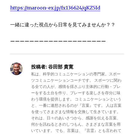
https://maroon-ex.jp/fx136624/qKZ5Id
一緒に違った視点から日常を見てみませんか？？
ーーーーーーーーーーーーーーーーーーーー
投稿者:
谷田部 貴寛
私は、科学的コミュニケーションの専門家。スポー
ツコミュニケーションコーチです。 スポーツに関わ
る全ての人が、感情を揺さぶり主体的に行動・プレ
ーをする土台を作り、プレーする楽しさを存分に味
わう環境を提供します。 コミュニケーションという
と、一番に連想されるのが『言葉』です。 人は言葉
を使ってさまざまな情報を交換して生きています。
それは、日々のあいさつから、感謝を伝える言葉、
何かを訊ねるときのしつもん、さまざまな言葉を用
いています。 でも、言葉は、『言霊』とも言われて