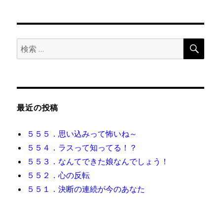
シ
稿:
ョ
検
検
索
ン
索:
最近の投稿
５５５．思い込みって怖いね～
５５４．ラスって知ってる！？
５５３．なんてできた娘なんでしょう！
５５２．心の反転
５５１．決断の連続が今のあなた