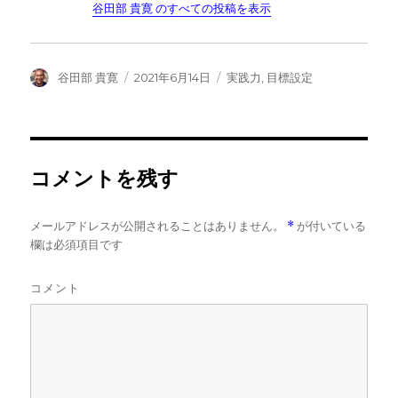
谷田部 貴寛 のすべての投稿を表示
投
投
カ
谷田部 貴寛
2021年6月14日
実践力
,
目標設定
稿
稿
テ
者
日:
ゴ
リ
ー
コメントを残す
メールアドレスが公開されることはありません。
*
が付いている
欄は必須項目です
コメント