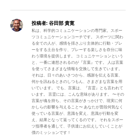
投稿者:
谷田部 貴寛
私は、科学的コミュニケーションの専門家。スポー
ツコミュニケーションコーチです。 スポーツに関わ
る全ての人が、感情を揺さぶり主体的に行動・プレ
ーをする土台を作り、プレーする楽しさを存分に味
わう環境を提供します。 コミュニケーションという
と、一番に連想されるのが『言葉』です。 人は言葉
を使ってさまざまな情報を交換して生きています。
それは、日々のあいさつから、感謝を伝える言葉、
何かを訊ねるときのしつもん、さまざまな言葉を用
いています。 でも、言葉は、『言霊』とも言われて
います。 言霊には、こんな意味があります。 〜その
言葉が魂を持ち、その言葉がきっかけで、現実に何
かしらの影響を与えること〜 あなたが普段何気なく
使っている言葉が、意識を変え、意識が行動を変
え、結果となって返ってくるのです。 それをスポー
ツ指導者を通して、子供達にお伝えしていくことが
僕のミッションです！