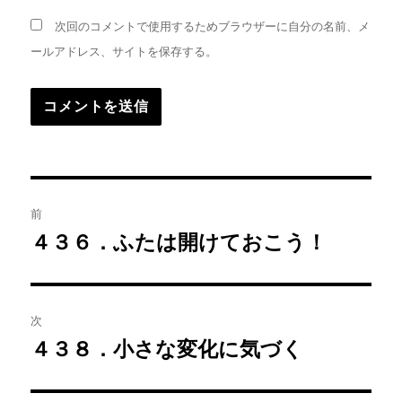
次回のコメントで使用するためブラウザーに自分の名前、メ
ールアドレス、サイトを保存する。
投
前
稿
４３６．ふたは開けておこう！
前
の
ナ
投
ビ
稿:
次
ゲ
４３８．小さな変化に気づく
次
の
ー
投