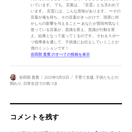
いています。 でも、言葉は、『言霊』とも言われて
います。 言霊には、こんな意味があります。 〜その
言葉が魂を持ち、その言葉がきっかけで、現実に何
かしらの影響を与えること〜 あなたが普段何気なく
使っている言葉が、意識を変え、意識が行動を変
え、結果となって返ってくるのです。 それをスポー
ツ指導者を通して、子供達にお伝えしていくことが
僕のミッションです！
谷田部 貴寛 のすべての投稿を表示
投
投
カ
谷田部 貴寛
2021年5月12日
子育て支援
,
子供たちとの
稿
稿
テ
関わり
,
日常生活での気づき
者
日:
ゴ
リ
ー
コメントを残す