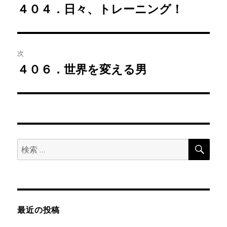
稿
４０４．日々、トレーニング！
前
の
ナ
投
ビ
稿:
次
ゲ
４０６．世界を変える男
次
の
ー
投
シ
稿:
ョ
検
検
索
ン
索:
最近の投稿