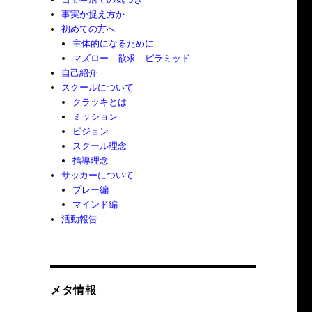
事実か捉え方か
初めての方へ
主体的になるために
マズロー 欲求 ピラミッド
自己紹介
スクールについて
クラッキとは
ミッション
ビジョン
スクール理念
指導理念
サッカーについて
プレー編
マインド編
活動報告
メタ情報