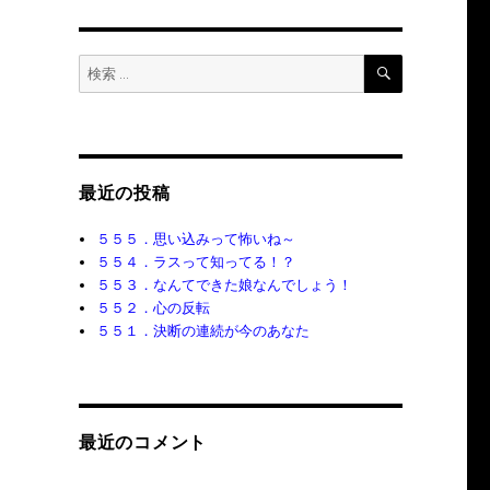
検
検
索
索:
最近の投稿
５５５．思い込みって怖いね～
５５４．ラスって知ってる！？
５５３．なんてできた娘なんでしょう！
５５２．心の反転
５５１．決断の連続が今のあなた
最近のコメント