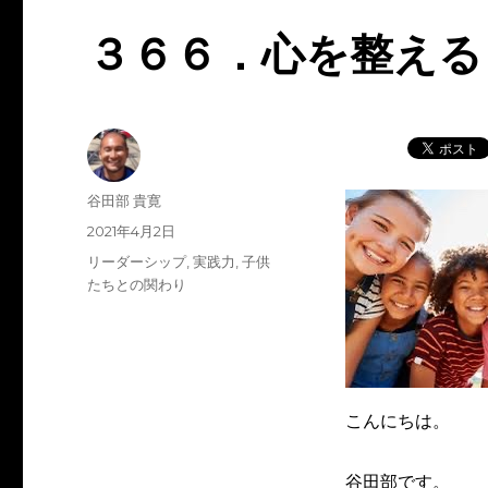
３６６．心を整える
投
谷田部 貴寛
稿
投
2021年4月2日
者
稿
カ
リーダーシップ
,
実践力
,
子供
日:
テ
たちとの関わり
ゴ
リ
ー
こんにちは。
谷田部です。