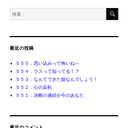
ョ
検
検
索
ン
索:
最近の投稿
５５５．思い込みって怖いね～
５５４．ラスって知ってる！？
５５３．なんてできた娘なんでしょう！
５５２．心の反転
５５１．決断の連続が今のあなた
最近のコメント