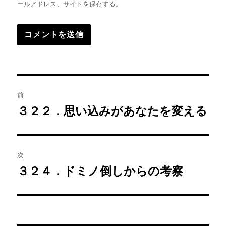
ールアドレス、サイトを保存する。
投
前
稿
３２２．思い込みがあなたを変える
前
の
ナ
投
ビ
稿:
次
ゲ
３２４．ドミノ倒しからの考察
次
の
ー
投
シ
稿: