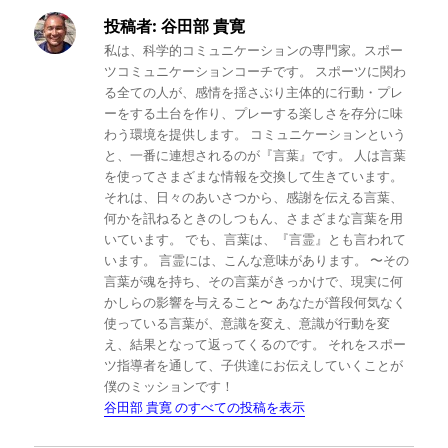
投稿者:
谷田部 貴寛
私は、科学的コミュニケーションの専門家。スポー
ツコミュニケーションコーチです。 スポーツに関わ
る全ての人が、感情を揺さぶり主体的に行動・プレ
ーをする土台を作り、プレーする楽しさを存分に味
わう環境を提供します。 コミュニケーションという
と、一番に連想されるのが『言葉』です。 人は言葉
を使ってさまざまな情報を交換して生きています。
それは、日々のあいさつから、感謝を伝える言葉、
何かを訊ねるときのしつもん、さまざまな言葉を用
いています。 でも、言葉は、『言霊』とも言われて
います。 言霊には、こんな意味があります。 〜その
言葉が魂を持ち、その言葉がきっかけで、現実に何
かしらの影響を与えること〜 あなたが普段何気なく
使っている言葉が、意識を変え、意識が行動を変
え、結果となって返ってくるのです。 それをスポー
ツ指導者を通して、子供達にお伝えしていくことが
僕のミッションです！
谷田部 貴寛 のすべての投稿を表示