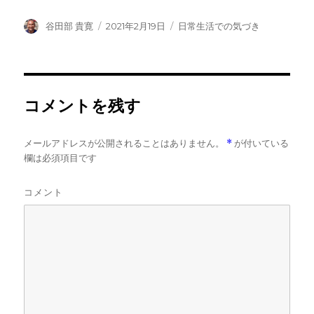
投
投
カ
谷田部 貴寛
2021年2月19日
日常生活での気づき
稿
稿
テ
者
日:
ゴ
リ
ー
コメントを残す
メールアドレスが公開されることはありません。
*
が付いている
欄は必須項目です
コメント