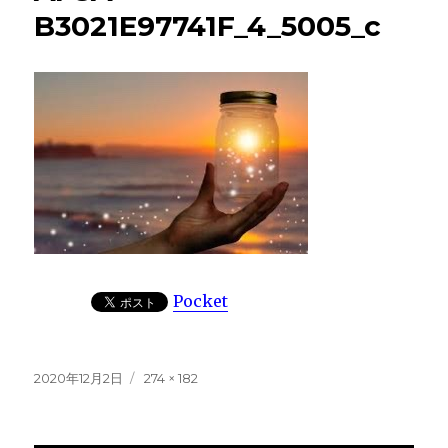
B3021E97741F_4_5005_c
Pocket
投
フ
2020年12月2日
274 × 182
稿
ル
日:
サ
イ