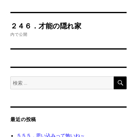
投
２４６．才能の隠れ家
稿
内で公開
ナ
ビ
ゲ
検
検
ー
索
索:
シ
ョ
最近の投稿
ン
５５５．思い込みって怖いね～