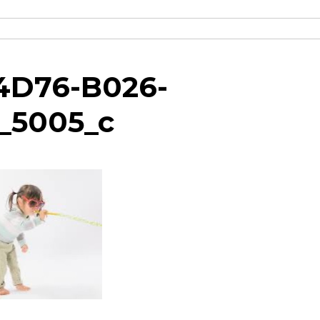
4D76-B026-
_5005_c