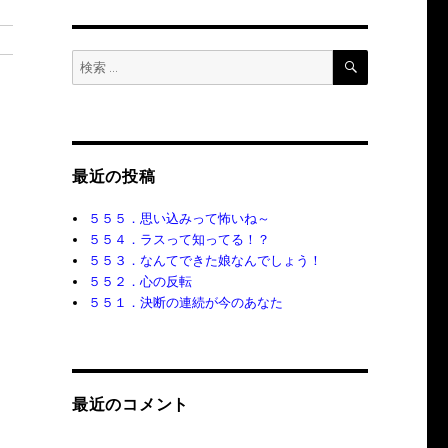
検
検
索
索:
最近の投稿
５５５．思い込みって怖いね～
５５４．ラスって知ってる！？
５５３．なんてできた娘なんでしょう！
５５２．心の反転
５５１．決断の連続が今のあなた
最近のコメント