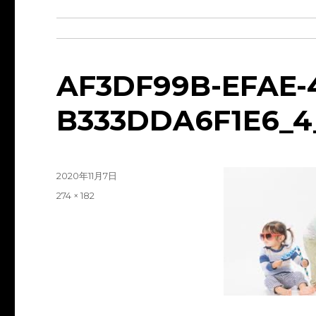
AF3DF99B-EFAE-
B333DDA6F1E6_4
投
2020年11月7日
稿
フ
274 × 182
日:
ル
サ
イ
ズ