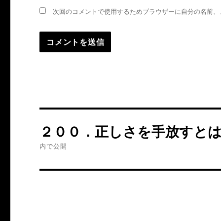
次回のコメントで使用するためブラウザーに自分の名前、
投
２００．正しさを手放すと
稿
内で公開
ナ
ビ
ゲ