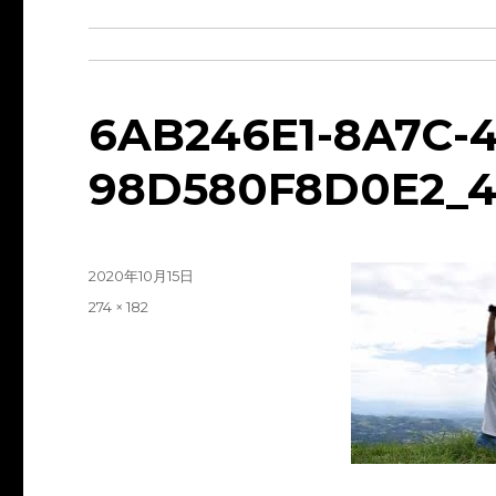
6AB246E1-8A7C-4
98D580F8D0E2_4
投
2020年10月15日
稿
フ
274 × 182
日:
ル
サ
イ
ズ