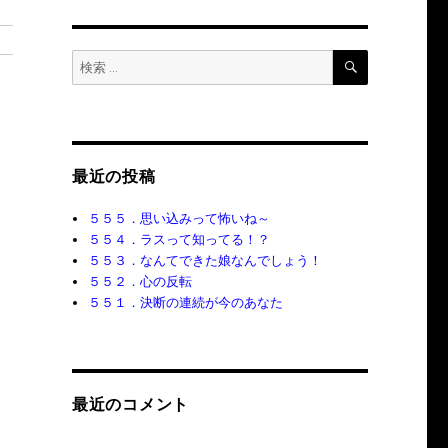
検
検
索
索:
最近の投稿
５５５．思い込みって怖いね～
５５４．ラスって知ってる！？
５５３．なんてできた娘なんでしょう！
５５２．心の反転
５５１．決断の連続が今のあなた
最近のコメント