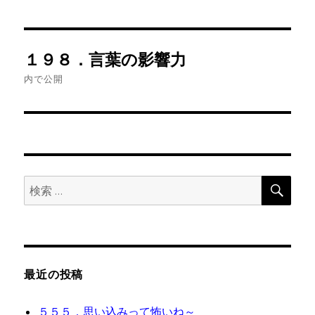
投
１９８．言葉の影響力
稿
内で公開
ナ
ビ
ゲ
検
検
ー
索
索:
シ
ョ
最近の投稿
ン
５５５．思い込みって怖いね～