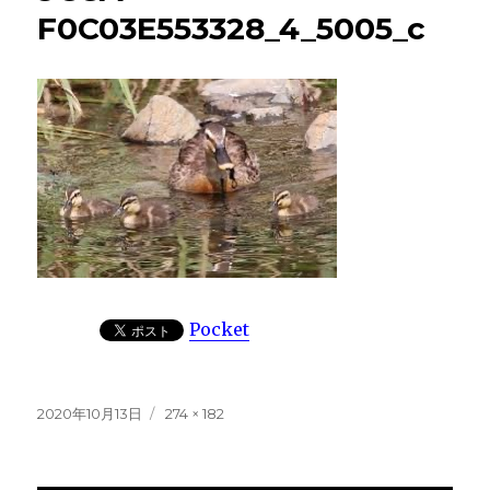
F0C03E553328_4_5005_c
Pocket
投
フ
2020年10月13日
274 × 182
稿
ル
日:
サ
イ