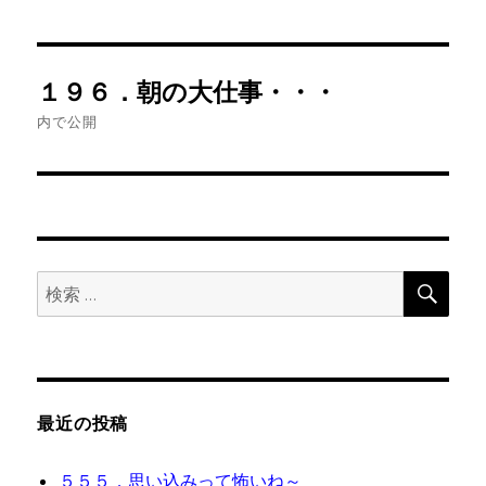
投
１９６．朝の大仕事・・・
稿
内で公開
ナ
ビ
ゲ
検
検
ー
索
索:
シ
ョ
最近の投稿
ン
５５５．思い込みって怖いね～