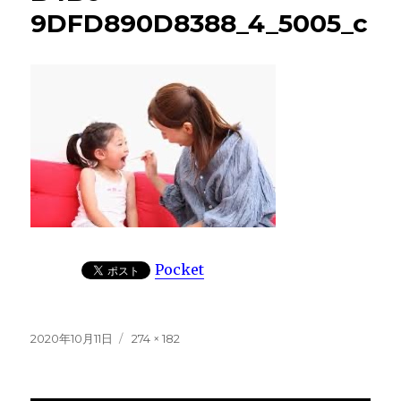
9DFD890D8388_4_5005_c
Pocket
投
フ
2020年10月11日
274 × 182
稿
ル
日:
サ
イ