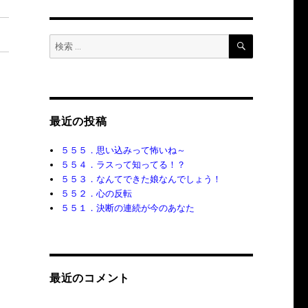
検
検
索
索:
最近の投稿
５５５．思い込みって怖いね～
５５４．ラスって知ってる！？
５５３．なんてできた娘なんでしょう！
５５２．心の反転
５５１．決断の連続が今のあなた
最近のコメント