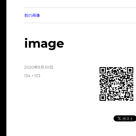
前の画像
image
投
2020年9月30日
稿
フ
134 × 133
日:
ル
サ
イ
ズ