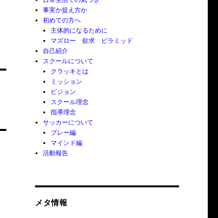
事実か捉え方か
初めての方へ
主体的になるために
マズロー 欲求 ピラミッド
自己紹介
スクールについて
クラッキとは
ミッション
ビジョン
スクール理念
指導理念
サッカーについて
プレー編
マインド編
活動報告
メタ情報