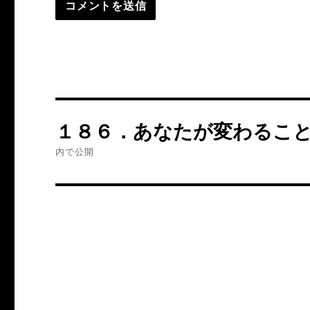
投
１８６．あなたが変わるこ
稿
内で公開
ナ
ビ
ゲ
ー
シ