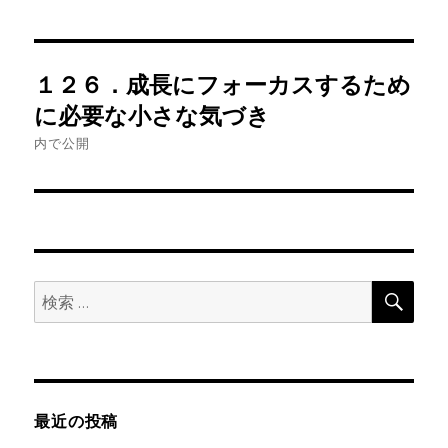
投
１２６．成長にフォーカスするため
稿
に必要な小さな気づき
ナ
内で公開
ビ
ゲ
ー
検
検
索
シ
索:
ョ
ン
最近の投稿