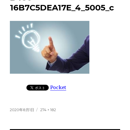
16B7C5DEA17E_4_5005_c
Pocket
投
フ
2020年8月1日
274 × 182
稿
ル
日:
サ
イ