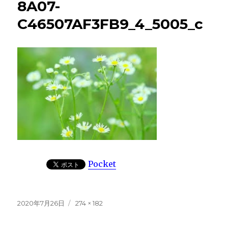
8A07-
C46507AF3FB9_4_5005_c
Pocket
投
フ
2020年7月26日
274 × 182
稿
ル
日:
サ