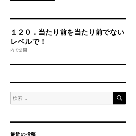
投
１２０．当たり前を当たり前でない
稿
レベルで！
ナ
内で公開
ビ
ゲ
ー
検
検
索
シ
索:
ョ
ン
最近の投稿