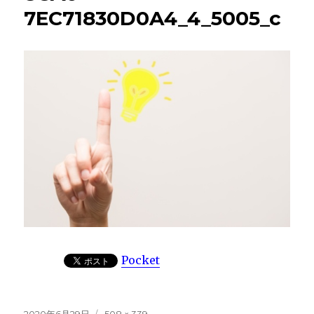
7EC71830D0A4_4_5005_c
Pocket
投
フ