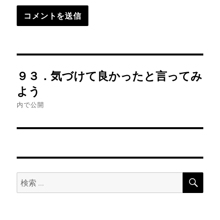
投
９３．気づけて良かったと言ってみ
稿
よう
ナ
内で公開
ビ
ゲ
ー
検
検
索
シ
索:
ョ