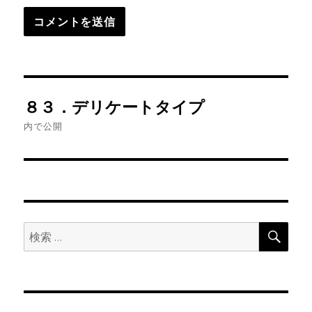
投
８３．デリケートタイプ
稿
内で公開
ナ
ビ
ゲ
検
検
ー
索
索:
シ
ョ