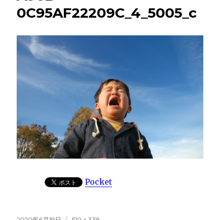
0C95AF22209C_4_5005_c
Pocket
投
フ
2020年6月19日
510 × 339