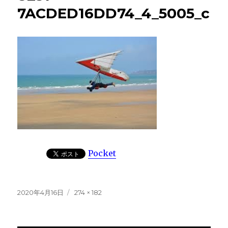
7ACDED16DD74_4_5005_c
Pocket
投
フ
2020年4月16日
274 × 182
稿
ル
日:
サ
イ