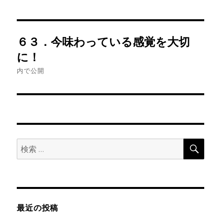
投
６３．今味わっている感覚を大切
稿
に！
ナ
内で公開
ビ
ゲ
ー
検
検
索
シ
索:
ョ
ン
最近の投稿