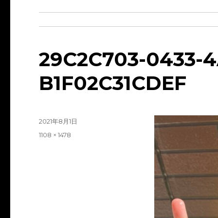
29C2C703-0433-4
B1F02C31CDEF
投
2021年8月1日
稿
フ
1108 × 1478
日:
ル
サ
イ
ズ