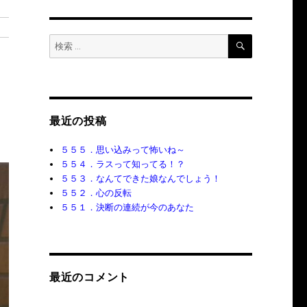
検
検
索
索:
最近の投稿
５５５．思い込みって怖いね～
５５４．ラスって知ってる！？
５５３．なんてできた娘なんでしょう！
５５２．心の反転
５５１．決断の連続が今のあなた
最近のコメント