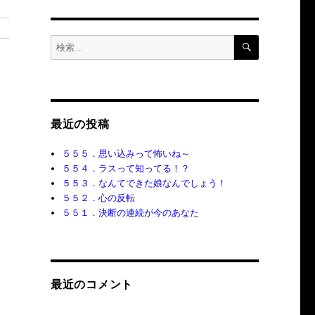
検
検
索
索:
最近の投稿
５５５．思い込みって怖いね～
５５４．ラスって知ってる！？
５５３．なんてできた娘なんでしょう！
５５２．心の反転
５５１．決断の連続が今のあなた
最近のコメント