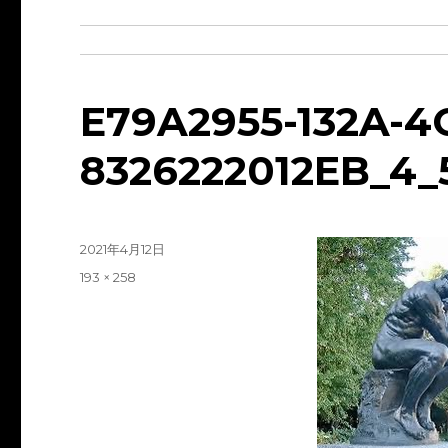
E79A2955-132A-4
8326222012EB_4_
投
2021年4月12日
稿
フ
193 × 258
日:
ル
サ
イ
ズ