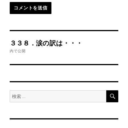
投
３３８．涙の訳は・・・
稿
内で公開
ナ
ビ
ゲ
検
検
ー
索
索:
シ
ョ