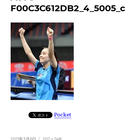
F00C3C612DB2_4_5005_c
Pocket
投
フ
2021年3月6日
202 × 248