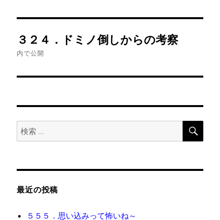
投
３２４．ドミノ倒しからの考察
稿
内で公開
ナ
ビ
ゲ
検
検
ー
索
索:
シ
ョ
最近の投稿
ン
５５５．思い込みって怖いね～