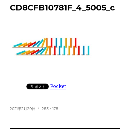
CD8CFB10781F_4_5005_c
Pocket
投
フ
2021年2月20日
283 × 178
稿
ル
日:
サ
イ