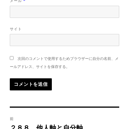
メール
*
サイト
次回のコメントで使用するためブラウザーに自分の名前、メ
ールアドレス、サイトを保存する。
投
前
稿
２８８．他人軸と自分軸
前