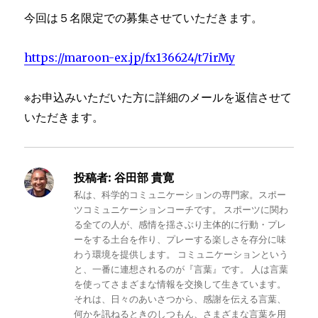
今回は５名限定での募集させていただきます。
https://maroon-ex.jp/fx136624/t7irMy
※お申込みいただいた方に詳細のメールを返信させて
いただきます。
投稿者:
谷田部 貴寛
私は、科学的コミュニケーションの専門家。スポー
ツコミュニケーションコーチです。 スポーツに関わ
る全ての人が、感情を揺さぶり主体的に行動・プレ
ーをする土台を作り、プレーする楽しさを存分に味
わう環境を提供します。 コミュニケーションという
と、一番に連想されるのが『言葉』です。 人は言葉
を使ってさまざまな情報を交換して生きています。
それは、日々のあいさつから、感謝を伝える言葉、
何かを訊ねるときのしつもん、さまざまな言葉を用