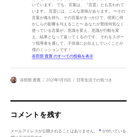
いています。 でも、言葉は、『言霊』とも言われて
います。 言霊には、こんな意味があります。 〜その
言葉が魂を持ち、その言葉がきっかけで、現実に何
かしらの影響を与えること〜 あなたが普段何気なく
使っている言葉が、意識を変え、意識が行動を変
え、結果となって返ってくるのです。 それをスポー
ツ指導者を通して、子供達にお伝えしていくことが
僕のミッションです！
谷田部 貴寛 のすべての投稿を表示
投
投
カ
谷田部 貴寛
2021年1月15日
日常生活での気づき
稿
稿
テ
者
日:
ゴ
リ
ー
コメントを残す
メールアドレスが公開されることはありません。
*
が付いている