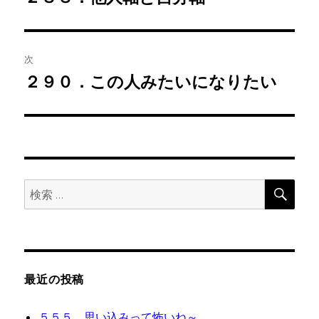
の
ナ
投
ビ
稿:
次
ゲ
２９０．この人みたいになりたい
次
の
ー
投
シ
稿:
ョ
検
検
索
ン
索:
最近の投稿
５５５．思い込みって怖いね～