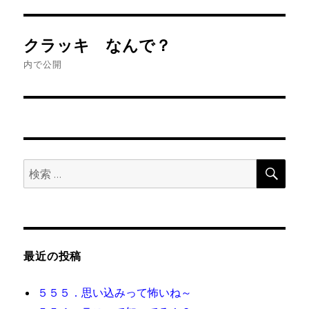
投
クラッキ なんで？
稿
内で公開
ナ
ビ
ゲ
検
検
ー
索
索:
シ
ョ
最近の投稿
ン
５５５．思い込みって怖いね～