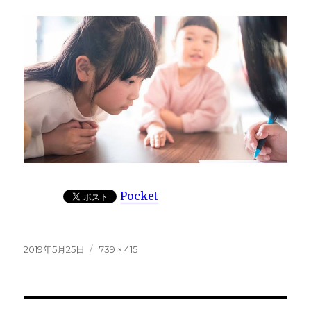
Pocket
投
フ
2019年5月25日
739 × 415
稿
ル
日:
サ
イ
ズ