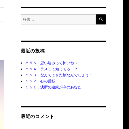
検
検
索
索:
最近の投稿
５５５．思い込みって怖いね～
５５４．ラスって知ってる！？
５５３．なんてできた娘なんでしょう！
５５２．心の反転
５５１．決断の連続が今のあなた
最近のコメント