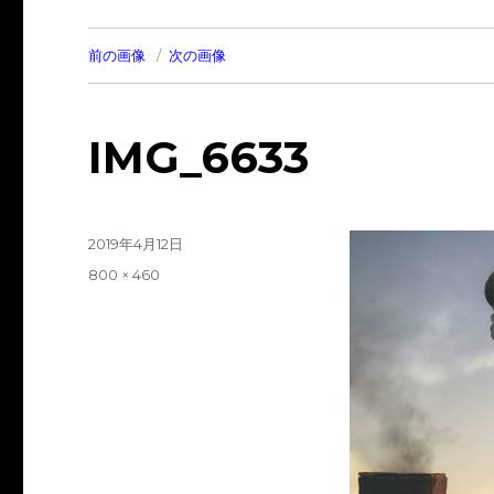
前の画像
次の画像
IMG_6633
投
2019年4月12日
稿
フ
800 × 460
日:
ル
サ
イ
ズ