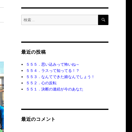
検
検
索
索:
最近の投稿
５５５．思い込みって怖いね～
５５４．ラスって知ってる！？
５５３．なんてできた娘なんでしょう！
５５２．心の反転
５５１．決断の連続が今のあなた
最近のコメント