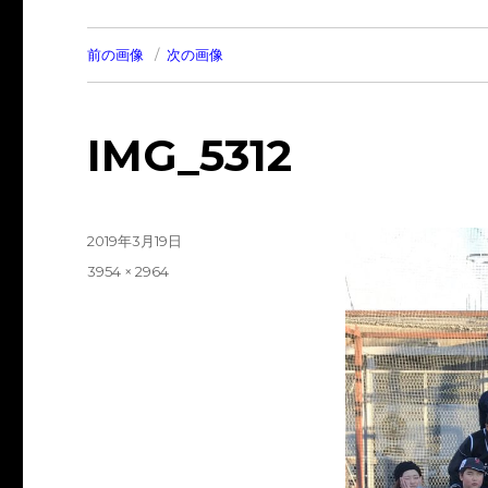
前の画像
次の画像
IMG_5312
投
2019年3月19日
稿
フ
3954 × 2964
日:
ル
サ
イ
ズ