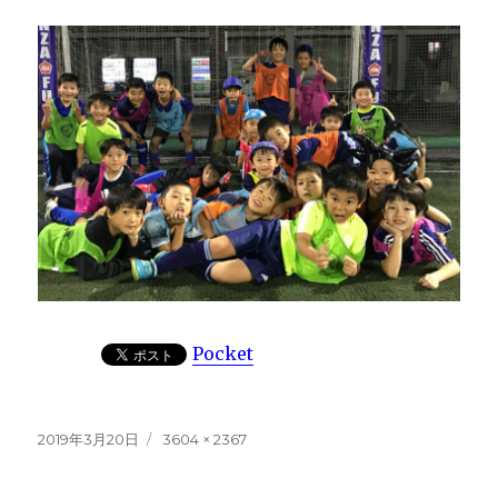
Pocket
投
フ
2019年3月20日
3604 × 2367
稿
ル
日:
サ