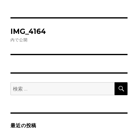
投
IMG_4164
稿
内で公開
ナ
ビ
ゲ
検
検
ー
索
索:
シ
ョ
最近の投稿
ン