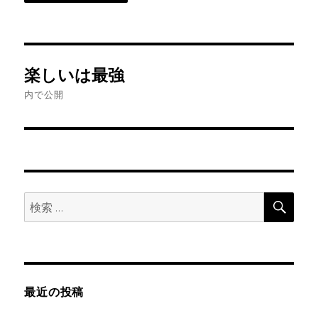
投
楽しいは最強
稿
内で公開
ナ
ビ
ゲ
検
検
ー
索
索:
シ
ョ
最近の投稿
ン