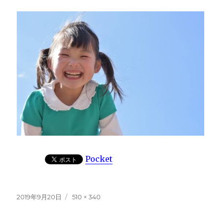
Pocket
投
フ
2019年9月20日
510 × 340
稿
ル
日:
サ