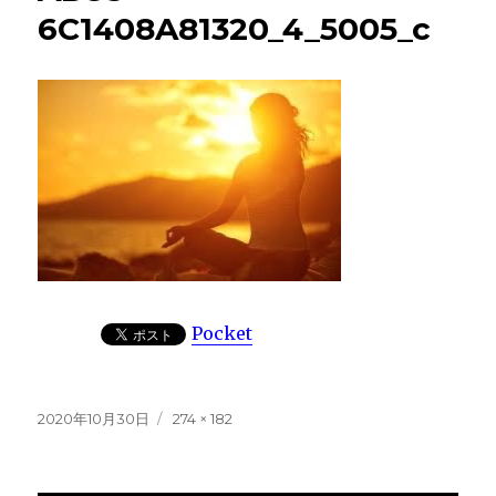
6C1408A81320_4_5005_c
Pocket
投
フ
2020年10月30日
274 × 182
稿
ル
日:
サ
イ