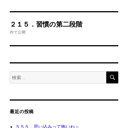
投
２１５．習慣の第二段階
稿
内で公開
ナ
ビ
ゲ
検
検
ー
索
索:
シ
ョ
最近の投稿
ン
５５５．思い込みって怖いね～