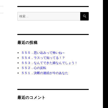
検
検
索
索:
最近の投稿
５５５．思い込みって怖いね～
５５４．ラスって知ってる！？
５５３．なんてできた娘なんでしょう！
５５２．心の反転
５５１．決断の連続が今のあなた
最近のコメント