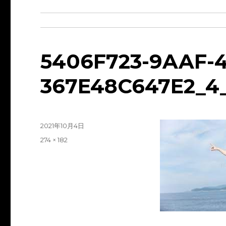
5406F723-9AAF-4
367E48C647E2_4
投
2021年10月4日
稿
フ
274 × 182
日:
ル
サ
イ
ズ