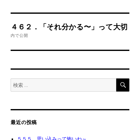
投
４６２．「それ分かる〜」って大切
稿
内で公開
ナ
ビ
ゲ
検
検
ー
索
索:
シ
ョ
最近の投稿
ン
５５５．思い込みって怖いね～