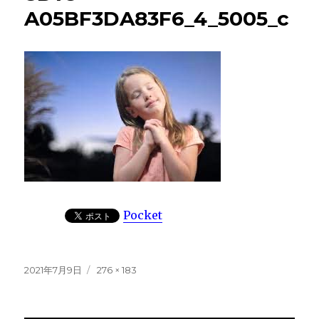
A05BF3DA83F6_4_5005_c
Pocket
投
フ
2021年7月9日
276 × 183
稿
ル
日:
サ
イ