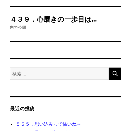
投
４３９．心磨きの一歩目は…
稿
内で公開
ナ
ビ
ゲ
検
検
ー
索
索:
シ
ョ
最近の投稿
ン
５５５．思い込みって怖いね～