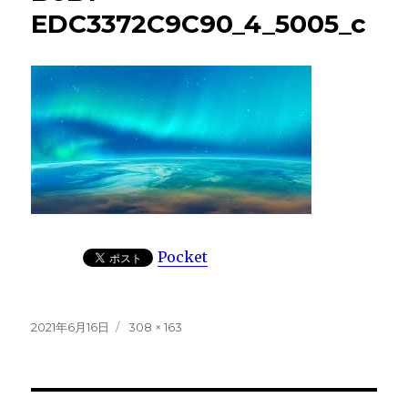
EDC3372C9C90_4_5005_c
Pocket
投
フ
2021年6月16日
308 × 163
稿
ル
日:
サ
イ
ズ