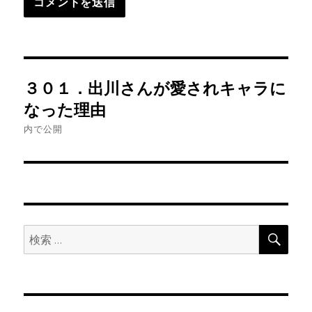
投
３０１．出川さんが愛されキャラに
稿
なった理由
ナ
内で公開
ビ
ゲ
ー
検
検
索
シ
索:
ョ
ン