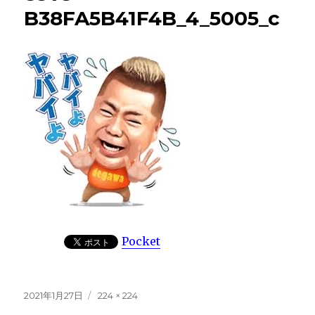
B38FA5B41F4B_4_5005_c
Pocket
投
フ
2021年1月27日
224 × 224
稿
ル