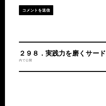
投
２９８．実践力を磨くサー
稿
内で公開
ナ
ビ
ゲ
ー