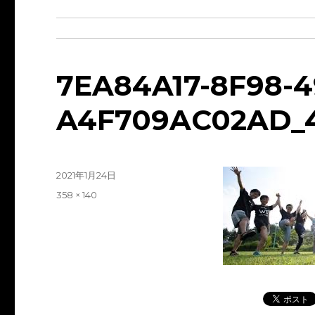
7EA84A17-8F98-4
A4F709AC02AD_4
投
2021年1月24日
稿
フ
358 × 140
日:
ル
サ
イ
ズ