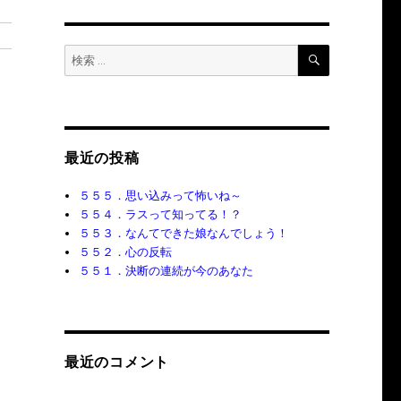
検
検
索
索:
最近の投稿
５５５．思い込みって怖いね～
５５４．ラスって知ってる！？
５５３．なんてできた娘なんでしょう！
５５２．心の反転
５５１．決断の連続が今のあなた
最近のコメント