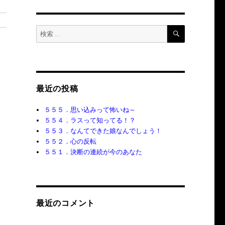
検
検
索
索:
最近の投稿
５５５．思い込みって怖いね～
５５４．ラスって知ってる！？
５５３．なんてできた娘なんでしょう！
５５２．心の反転
５５１．決断の連続が今のあなた
最近のコメント