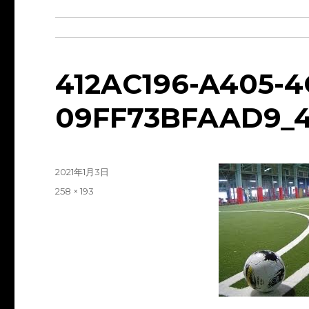
412AC196-A405-4
09FF73BFAAD9_4
投
2021年1月3日
稿
フ
258 × 193
日:
ル
サ
イ
ズ